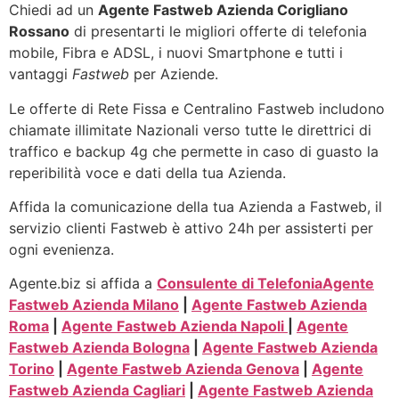
Chiedi ad un
Agente Fastweb Azienda Corigliano
Rossano
di presentarti le migliori offerte di telefonia
mobile, Fibra e ADSL, i nuovi Smartphone e tutti i
vantaggi
Fastweb
per Aziende.
Le offerte di Rete Fissa e Centralino Fastweb includono
chiamate illimitate Nazionali verso tutte le direttrici di
traffico e backup 4g che permette in caso di guasto la
reperibilità voce e dati della tua Azienda.
Affida la comunicazione della tua Azienda a Fastweb, il
servizio clienti Fastweb è attivo 24h per assisterti per
ogni evenienza.
Agente.biz si affida a
Consulente di Telefonia
Agente
Fastweb Azienda Milano
|
Agente Fastweb Azienda
Roma
|
Agente Fastweb Azienda Napoli
|
Agente
Fastweb Azienda Bologna
|
Agente Fastweb Azienda
Torino
|
Agente Fastweb Azienda Genova
|
Agente
Fastweb Azienda Cagliari
|
Agente Fastweb Azienda