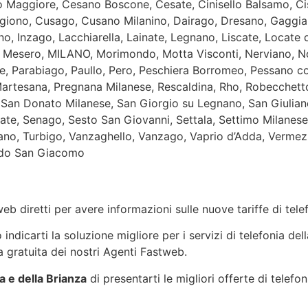
ro Maggiore, Cesano Boscone, Cesate, Cinisello Balsamo, C
giono, Cusago, Cusano Milanino, Dairago, Dresano, Gaggia
, Inzago, Lacchiarella, Lainate, Legnano, Liscate, Locate 
 Mesero, MILANO, Morimondo, Motta Visconti, Nerviano, No
, Parabiago, Paullo, Pero, Peschiera Borromeo, Pessano co
artesana, Pregnana Milanese, Rescaldina, Rho, Robecchett
an Donato Milanese, San Giorgio su Legnano, San Giuliano
ate, Senago, Sesto San Giovanni, Settala, Settimo Milanese
zano, Turbigo, Vanzaghello, Vanzago, Vaprio d’Adda, Vermezz
bido San Giacomo
eb diretti per avere informazioni sulle nuove tariffe di tel
ndicarti la soluzione migliore per i servizi di telefonia del
 gratuita dei nostri Agenti Fastweb.
e della Brianza
di presentarti le migliori offerte di telef