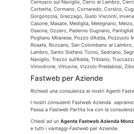
Cernusco sul Naviglio, Cerro al Lambro, Cer
Corbetta, Cormano, Cornaredo, Corsico, Cug
Gorgonzola, Grezzago, Gudo Visconti, Inveruno
Casone, Masate, Mediglia, Melegnano, Melzo,
Ossona, Ozzero, Paderno Dugnano, Pantigliate
Pogliano Milanese, Pozzo d’Adda, Pozzuolo M
Rosate, Rozzano, San Colombano al Lambro, S
Lambro, Santo Stefano Ticino, Sedriano, Segr
Naviglio, Trezzo sull’Adda, Tribiano, Truccaz
Vimodrone, Vittuone, Vizzolo Predabissi, Zi
Fastweb per Aziende
Richiedi una consulenza ai nostri Agenti Fastw
I nostri consulenti Fastweb Azienda sapranno i
Passa a Fastweb Partita Iva con la consulenza
Chiedi ad un
Agente Fastweb Azienda Monza 
e tutti i vantaggi
Fastweb
per Aziende.