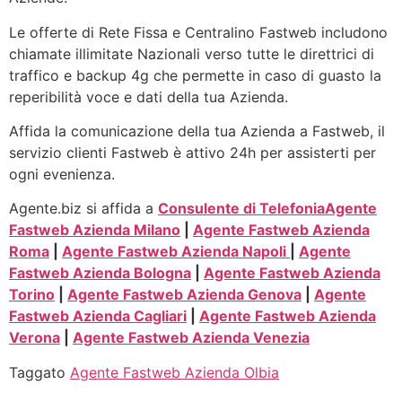
Le offerte di Rete Fissa e Centralino Fastweb includono
chiamate illimitate Nazionali verso tutte le direttrici di
traffico e backup 4g che permette in caso di guasto la
reperibilità voce e dati della tua Azienda.
Affida la comunicazione della tua Azienda a Fastweb, il
servizio clienti Fastweb è attivo 24h per assisterti per
ogni evenienza.
Agente.biz si affida a
Consulente di Telefonia
Agente
Fastweb Azienda Milano
|
Agente Fastweb Azienda
Roma
|
Agente Fastweb Azienda Napoli
|
Agente
Fastweb Azienda Bologna
|
Agente Fastweb Azienda
Torino
|
Agente Fastweb Azienda Genova
|
Agente
Fastweb Azienda Cagliari
|
Agente Fastweb Azienda
Verona
|
Agente Fastweb Azienda Venezia
Taggato
Agente Fastweb Azienda Olbia