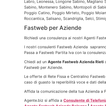
Labro, Leonessa, Longone Sabino, Magliano S
Sabino, Montenero Sabino, Montopoli di Sabin
Poggio Catino, Poggio Mirteto, Poggio Moiano
Roccantica, Salisano, Scandriglia, Selci, Stimi
Fastweb per Aziende
Richiedi una consulenza ai nostri Agenti Fastw
I nostri consulenti Fastweb Azienda sapranno i
Passa a Fastweb Partita Iva con la consulenza
Chiedi ad un
Agente Fastweb Azienda Rieti
d
Fastweb
per Aziende.
Le offerte di Rete Fissa e Centralino Fastweb 
caso di guasto la reperibilità voce e dati dell
Affida la comunicazione della tua Azienda a Fa
Agente.biz si affida a
Consulente di Telefoni
Agente Fastweb Azienda Bologna
|
Agente 