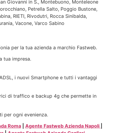
San Giovanni in S., Montebuono, Monteleone
orocchiano, Petrella Salto, Poggio Bustone,
na, RIETI, Rivodutri, Rocca Sinibalda,
 Turania, Vacone, Varco Sabino
efonia per la tua azienda a marchio Fastweb.
la tua impresa.
e ADSL, i nuovi Smartphone e tutti i vantaggi
rici di traffico e backup 4g che permette in
ti per ogni evenienza.
nda Roma
|
Agente Fastweb Azienda Napoli
|
va
|
Agente Fastweb Azienda Cagliari