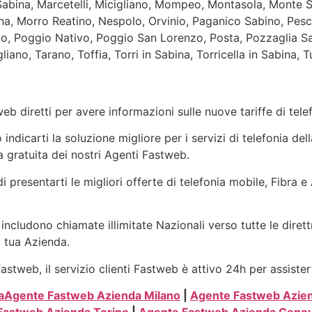
abina, Marcetelli, Micigliano, Mompeo, Montasola, Monte 
a, Morro Reatino, Nespolo, Orvinio, Paganico Sabino, Pesc
, Poggio Nativo, Poggio San Lorenzo, Posta, Pozzaglia Sabi
gliano, Tarano, Toffia, Torri in Sabina, Torricella in Sabina,
eb diretti per avere informazioni sulle nuove tariffe di tel
ndicarti la soluzione migliore per i servizi di telefonia del
 gratuita dei nostri Agenti Fastweb.
i presentarti le migliori offerte di telefonia mobile, Fibra 
includono chiamate illimitate Nazionali verso tutte le dirett
a tua Azienda.
stweb, il servizio clienti Fastweb è attivo 24h per assister
a
Agente Fastweb Azienda Milano
|
Agente Fastweb Azie
Fastweb Azienda Torino
|
Agente Fastweb Azienda Geno