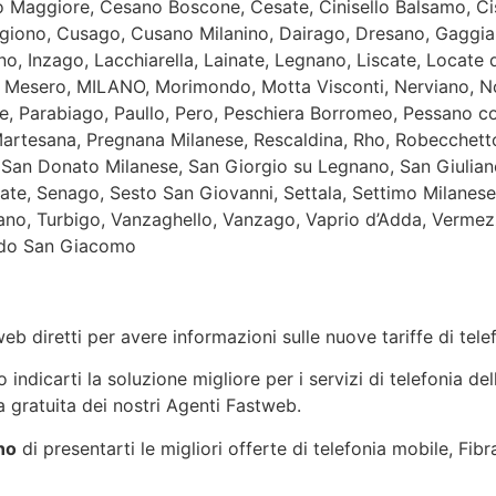
ro Maggiore, Cesano Boscone, Cesate, Cinisello Balsamo, C
giono, Cusago, Cusano Milanino, Dairago, Dresano, Gaggia
, Inzago, Lacchiarella, Lainate, Legnano, Liscate, Locate 
 Mesero, MILANO, Morimondo, Motta Visconti, Nerviano, No
, Parabiago, Paullo, Pero, Peschiera Borromeo, Pessano co
artesana, Pregnana Milanese, Rescaldina, Rho, Robecchett
an Donato Milanese, San Giorgio su Legnano, San Giuliano
ate, Senago, Sesto San Giovanni, Settala, Settimo Milanese
zano, Turbigo, Vanzaghello, Vanzago, Vaprio d’Adda, Vermezz
bido San Giacomo
eb diretti per avere informazioni sulle nuove tariffe di tel
ndicarti la soluzione migliore per i servizi di telefonia del
 gratuita dei nostri Agenti Fastweb.
no
di presentarti le migliori offerte di telefonia mobile, Fib