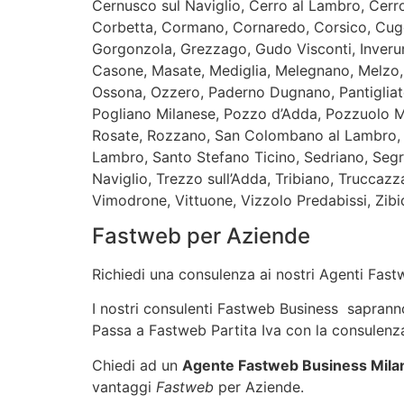
Cernusco sul Naviglio, Cerro al Lambro, Cer
Corbetta, Cormano, Cornaredo, Corsico, Cug
Gorgonzola, Grezzago, Gudo Visconti, Inveruno
Casone, Masate, Mediglia, Melegnano, Melzo,
Ossona, Ozzero, Paderno Dugnano, Pantigliate
Pogliano Milanese, Pozzo d’Adda, Pozzuolo M
Rosate, Rozzano, San Colombano al Lambro, S
Lambro, Santo Stefano Ticino, Sedriano, Segr
Naviglio, Trezzo sull’Adda, Tribiano, Truccaz
Vimodrone, Vittuone, Vizzolo Predabissi, Zi
Fastweb per Aziende
Richiedi una consulenza ai nostri Agenti Fastw
I nostri consulenti Fastweb Business sapranno i
Passa a Fastweb Partita Iva con la consulenza
Chiedi ad un
Agente Fastweb Business Mila
vantaggi
Fastweb
per Aziende.