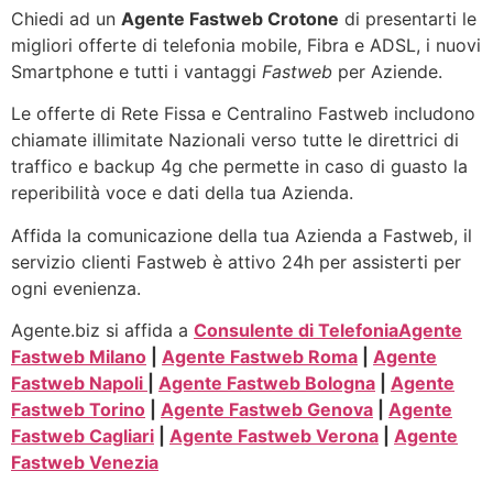
Chiedi ad un
Agente Fastweb Crotone
di presentarti le
migliori offerte di telefonia mobile, Fibra e ADSL, i nuovi
Smartphone e tutti i vantaggi
Fastweb
per Aziende.
Le offerte di Rete Fissa e Centralino Fastweb includono
chiamate illimitate Nazionali verso tutte le direttrici di
traffico e backup 4g che permette in caso di guasto la
reperibilità voce e dati della tua Azienda.
Affida la comunicazione della tua Azienda a Fastweb, il
servizio clienti Fastweb è attivo 24h per assisterti per
ogni evenienza.
Agente.biz si affida a
Consulente di Telefonia
Agente
Fastweb Milano
|
Agente Fastweb Roma
|
Agente
Fastweb Napoli
|
Agente Fastweb Bologna
|
Agente
Fastweb Torino
|
Agente Fastweb Genova
|
Agente
Fastweb Cagliari
|
Agente Fastweb Verona
|
Agente
Fastweb Venezia