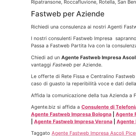
Ripatransone, Roccafluvione, Rotella, San Ben
Fastweb per Aziende
Richiedi una consulenza ai nostri Agenti Fastw
I nostri consulenti Fastweb Impresa sapranno in
Passa a Fastweb Partita Iva con la consulenza
Chiedi ad un
Agente Fastweb Impresa Ascol
vantaggi
Fastweb
per Aziende.
Le offerte di Rete Fissa e Centralino Fastweb 
caso di guasto la reperibilità voce e dati dell
Affida la comunicazione della tua Azienda a Fa
Agente.biz si affida a
Consulente di Telefoni
Agente Fastweb Impresa Bologna
|
Agente 
|
Agente Fastweb Impresa Verona
|
Agente 
Taggato
Agente Fastweb Impresa Ascoli Pic