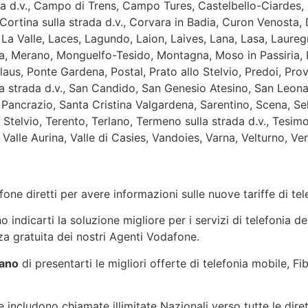
da d.v., Campo di Trens, Campo Tures, Castelbello-Ciardes,
Cortina sulla strada d.v., Corvara in Badia, Curon Venosta, D
La Valle, Laces, Lagundo, Laion, Laives, Lana, Lasa, Lauregn
a, Merano, Monguelfo-Tesido, Montagna, Moso in Passiria, 
laus, Ponte Gardena, Postal, Prato allo Stelvio, Predoi, Pr
lla strada d.v., San Candido, San Genesio Atesino, San Leon
 Pancrazio, Santa Cristina Valgardena, Sarentino, Scena, Se
 Stelvio, Terento, Terlano, Termeno sulla strada d.v., Tesimo
Valle Aurina, Valle di Casies, Vandoies, Varna, Velturno, Ver
one diretti per avere informazioni sulle nuove tariffe di t
indicarti la soluzione migliore per i servizi di telefonia de
a gratuita dei nostri Agenti Vodafone.
zano
di presentarti le migliori offerte di telefonia mobile, F
 includono chiamate illimitate Nazionali verso tutte le dire