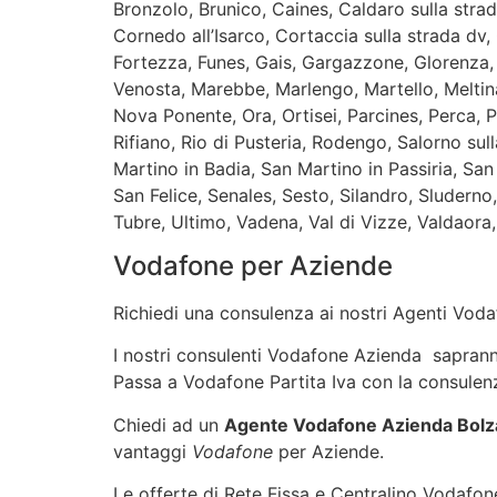
Bronzolo, Brunico, Caines, Caldaro sulla stra
Cornedo all’Isarco, Cortaccia sulla strada dv, 
Fortezza, Funes, Gais, Gargazzone, Glorenza, 
Venosta, Marebbe, Marlengo, Martello, Meltin
Nova Ponente, Ora, Ortisei, Parcines, Perca, P
Rifiano, Rio di Pusteria, Rodengo, Salorno su
Martino in Badia, San Martino in Passiria, San
San Felice, Senales, Sesto, Silandro, Sluderno,
Tubre, Ultimo, Vadena, Val di Vizze, Valdaora, 
Vodafone per Aziende
Richiedi una consulenza ai nostri Agenti Vodaf
I nostri consulenti Vodafone Azienda sapranno 
Passa a Vodafone Partita Iva con la consulenz
Chiedi ad un
Agente Vodafone Azienda Bol
vantaggi
Vodafone
per Aziende.
Le offerte di Rete Fissa e Centralino Vodafone