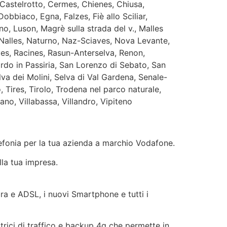
 Castelrotto, Cermes, Chienes, Chiusa,
obbiaco, Egna, Falzes, Fiè allo Sciliar,
o, Luson, Magrè sulla strada del v., Malles
Nalles, Naturno, Naz-Sciaves, Nova Levante,
oves, Racines, Rasun-Anterselva, Renon,
ardo in Passiria, San Lorenzo di Sebato, San
lva dei Molini, Selva di Val Gardena, Senale-
, Tires, Tirolo, Trodena nel parco naturale,
ano, Villabassa, Villandro, Vipiteno
elefonia per la tua azienda a marchio Vodafone.
lla tua impresa.
ibra e ADSL, i nuovi Smartphone e tutti i
ttrici di traffico e backup 4g che permette in