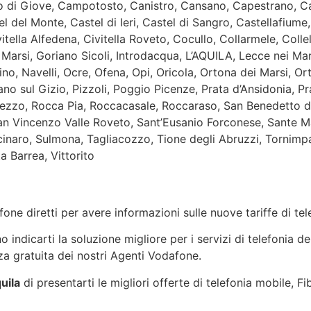
di Giove, Campotosto, Canistro, Cansano, Capestrano, Cap
l del Monte, Castel di Ieri, Castel di Sangro, Castellafiume
itella Alfedena, Civitella Roveto, Cocullo, Collarmele, Colle
Marsi, Goriano Sicoli, Introdacqua, L’AQUILA, Lecce nei Mars
o, Navelli, Ocre, Ofena, Opi, Oricola, Ortona dei Marsi, Ort
o sul Gizio, Pizzoli, Poggio Picenze, Prata d’Ansidonia, Pra
zzo, Rocca Pia, Roccacasale, Roccaraso, San Benedetto dei 
San Vincenzo Valle Roveto, Sant’Eusanio Forconese, Sante M
naro, Sulmona, Tagliacozzo, Tione degli Abruzzi, Tornimpart
ta Barrea, Vittorito
one diretti per avere informazioni sulle nuove tariffe di t
indicarti la soluzione migliore per i servizi di telefonia de
a gratuita dei nostri Agenti Vodafone.
uila
di presentarti le migliori offerte di telefonia mobile, F