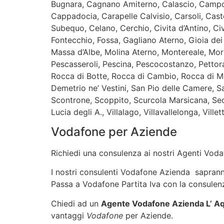
Bugnara, Cagnano Amiterno, Calascio, Campo 
Cappadocia, Carapelle Calvisio, Carsoli, Caste
Subequo, Celano, Cerchio, Civita d’Antino, Civ
Fontecchio, Fossa, Gagliano Aterno, Gioia dei 
Massa d’Albe, Molina Aterno, Montereale, Morin
Pescasseroli, Pescina, Pescocostanzo, Pettoran
Rocca di Botte, Rocca di Cambio, Rocca di Me
Demetrio ne’ Vestini, San Pio delle Camere, 
Scontrone, Scoppito, Scurcola Marsicana, Seci
Lucia degli A., Villalago, Villavallelonga, Villet
Vodafone per Aziende
Richiedi una consulenza ai nostri Agenti Vodaf
I nostri consulenti Vodafone Azienda sapranno 
Passa a Vodafone Partita Iva con la consulenz
Chiedi ad un
Agente Vodafone Azienda L’ Aq
vantaggi
Vodafone
per Aziende.