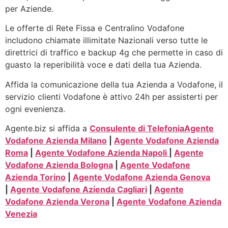
per Aziende.
Le offerte di Rete Fissa e Centralino Vodafone
includono chiamate illimitate Nazionali verso tutte le
direttrici di traffico e backup 4g che permette in caso di
guasto la reperibilità voce e dati della tua Azienda.
Affida la comunicazione della tua Azienda a Vodafone, il
servizio clienti Vodafone è attivo 24h per assisterti per
ogni evenienza.
Agente.biz si affida a
Consulente di Telefonia
Agente
Vodafone Azienda Milano
|
Agente Vodafone Azienda
Roma
|
Agente Vodafone Azienda Napoli
|
Agente
Vodafone Azienda Bologna
|
Agente Vodafone
Azienda Torino
|
Agente Vodafone Azienda Genova
|
Agente Vodafone Azienda Cagliari
|
Agente
Vodafone Azienda Verona
|
Agente Vodafone Azienda
Venezia