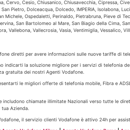
ana, Cervo, Cesio, Chiusanico, Chiusavecchia, Cipressa, Cive
 San Pietro, Dolceacqua, Dolcedo, IMPERIA, Isolabona, Luci
n Michele, Ospedaletti, Perinaldo, Pietrabruna, Pieve di T
Nervina, San Bartolomeo al Mare, San Biagio della Cima, Sa
a, Vallebona, Vallecrosia, Vasia, Ventimiglia, Vessalico, Vill
one diretti per avere informazioni sulle nuove tariffe di t
indicarti la soluzione migliore per i servizi di telefonia de
a gratuita dei nostri Agenti Vodafone.
sentarti le migliori offerte di telefonia mobile, Fibra e ADS
 includono chiamate illimitate Nazionali verso tutte le dire
a tua Azienda.
dafone, il servizio clienti Vodafone è attivo 24h per assis