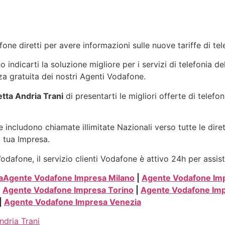
one diretti per avere informazioni sulle nuove tariffe di t
indicarti la soluzione migliore per i servizi di telefonia de
a gratuita dei nostri Agenti Vodafone.
tta Andria Trani
di presentarti le migliori offerte di telef
 includono chiamate illimitate Nazionali verso tutte le dire
a tua Impresa.
dafone, il servizio clienti Vodafone è attivo 24h per assist
a
Agente Vodafone Impresa Milano
|
Agente Vodafone Im
|
Agente Vodafone Impresa Torino
|
Agente Vodafone Im
|
Agente Vodafone Impresa Venezia
dria Trani