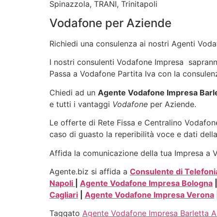
Spinazzola, TRANI, Trinitapoli
Vodafone per Aziende
Richiedi una consulenza ai nostri Agenti Vodaf
I nostri consulenti Vodafone Impresa sapranno 
Passa a Vodafone Partita Iva con la consulenz
Chiedi ad un
Agente Vodafone Impresa Barle
e tutti i vantaggi
Vodafone
per Aziende.
Le offerte di Rete Fissa e Centralino Vodafone
caso di guasto la reperibilità voce e dati dell
Affida la comunicazione della tua Impresa a Vo
Agente.biz si affida a
Consulente di Telefoni
Napoli
|
Agente Vodafone Impresa Bologna
Cagliari
|
Agente Vodafone Impresa Verona
Taggato
Agente Vodafone Impresa Barletta An