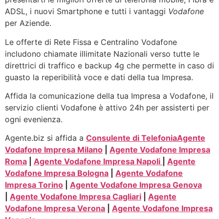
ADSL, i nuovi Smartphone e tutti i vantaggi
Vodafone
per Aziende.
Le offerte di Rete Fissa e Centralino Vodafone
includono chiamate illimitate Nazionali verso tutte le
direttrici di traffico e backup 4g che permette in caso di
guasto la reperibilità voce e dati della tua Impresa.
Affida la comunicazione della tua Impresa a Vodafone, il
servizio clienti Vodafone è attivo 24h per assisterti per
ogni evenienza.
Agente.biz si affida a
Consulente di Telefonia
Agente
Vodafone Impresa Milano
|
Agente Vodafone Impresa
Roma
|
Agente Vodafone Impresa Napoli
|
Agente
Vodafone Impresa Bologna
|
Agente Vodafone
Impresa Torino
|
Agente Vodafone Impresa Genova
|
Agente Vodafone Impresa Cagliari
|
Agente
Vodafone Impresa Verona
|
Agente Vodafone Impresa