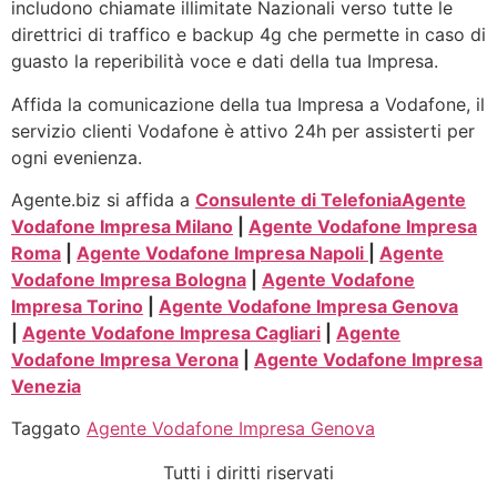
includono chiamate illimitate Nazionali verso tutte le
direttrici di traffico e backup 4g che permette in caso di
guasto la reperibilità voce e dati della tua Impresa.
Affida la comunicazione della tua Impresa a Vodafone, il
servizio clienti Vodafone è attivo 24h per assisterti per
ogni evenienza.
Agente.biz si affida a
Consulente di Telefonia
Agente
Vodafone Impresa Milano
|
Agente Vodafone Impresa
Roma
|
Agente Vodafone Impresa Napoli
|
Agente
Vodafone Impresa Bologna
|
Agente Vodafone
Impresa Torino
|
Agente Vodafone Impresa Genova
|
Agente Vodafone Impresa Cagliari
|
Agente
Vodafone Impresa Verona
|
Agente Vodafone Impresa
Venezia
Taggato
Agente Vodafone Impresa Genova
Tutti i diritti riservati