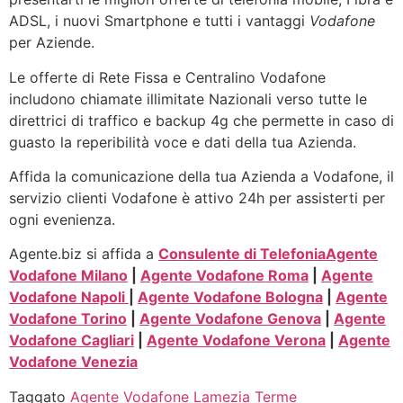
ADSL, i nuovi Smartphone e tutti i vantaggi
Vodafone
per Aziende.
Le offerte di Rete Fissa e Centralino Vodafone
includono chiamate illimitate Nazionali verso tutte le
direttrici di traffico e backup 4g che permette in caso di
guasto la reperibilità voce e dati della tua Azienda.
Affida la comunicazione della tua Azienda a Vodafone, il
servizio clienti Vodafone è attivo 24h per assisterti per
ogni evenienza.
Agente.biz si affida a
Consulente di Telefonia
Agente
Vodafone Milano
|
Agente Vodafone Roma
|
Agente
Vodafone Napoli
|
Agente Vodafone Bologna
|
Agente
Vodafone Torino
|
Agente Vodafone Genova
|
Agente
Vodafone Cagliari
|
Agente Vodafone Verona
|
Agente
Vodafone Venezia
Taggato
Agente Vodafone Lamezia Terme