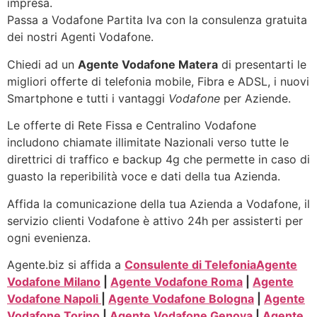
impresa.
Passa a Vodafone Partita Iva con la consulenza gratuita
dei nostri Agenti Vodafone.
Chiedi ad un
Agente Vodafone Matera
di presentarti le
migliori offerte di telefonia mobile, Fibra e ADSL, i nuovi
Smartphone e tutti i vantaggi
Vodafone
per Aziende.
Le offerte di Rete Fissa e Centralino Vodafone
includono chiamate illimitate Nazionali verso tutte le
direttrici di traffico e backup 4g che permette in caso di
guasto la reperibilità voce e dati della tua Azienda.
Affida la comunicazione della tua Azienda a Vodafone, il
servizio clienti Vodafone è attivo 24h per assisterti per
ogni evenienza.
Agente.biz si affida a
Consulente di Telefonia
Agente
Vodafone Milano
|
Agente Vodafone Roma
|
Agente
Vodafone Napoli
|
Agente Vodafone Bologna
|
Agente
Vodafone Torino
|
Agente Vodafone Genova
|
Agente