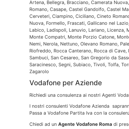
Artena, Bellegra, Bracciano, Camerata Nuov
Romano, Casape, Castel Gandolfo, Castel Mad
Cerveteri, Ciampino, Ciciliano, Cineto Romano
Nuova, Formello, Frascati, Gallicano nel Laz
Labico, Ladispoli, Lanuvio, Lariano, Licenz
Monte Compatri, Monte Porzio Catone, Monte
Nemi, Nerola, Nettuno, Olevano Romano, Pales
Riofreddo, Rocca Canterano, Rocca di Cave, 
Sambuci, San Cesareo, San Gregorio da Sassol
Saracinesco, Segni, Subiaco, Tivoli, Tolfa, To
Zagarolo
Vodafone per Aziende
Richiedi una consulenza ai nostri Agenti Vodaf
I nostri consulenti Vodafone Azienda sapranno 
Passa a Vodafone Partita Iva con la consulenz
Chiedi ad un
Agente Vodafone Roma
di prese