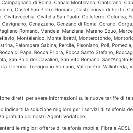
a, Campagnano di Roma, Canale Monterano, Canterano, Cape
ama, Castel San Pietro Romano, Castelnuovo di Porto, Cav
, Civitavecchia, Civitella San Paolo, Colleferro, Colonna, F
io, Gavignano, Genazzano, Genzano di Roma, Gerano, Gorga,
a, Magliano Romano, Mandela, Manziana, Marano Equo, Marc
flavio, Montelanico, Montelibretti, Monterotondo, Montor
trina, Palombara Sabina, Percile, Pisoniano, Poli, Pomezi
Rocca di Papa, Rocca Priora, Rocca Santo Stefano, Roccag
a, San Polo dei Cavalieri, San Vito Romano, Sant’Angelo R
rrita Tiberina, Trevignano Romano, Vallepietra, Vallinfreda,
one diretti per avere informazioni sulle nuove tariffe di t
indicarti la soluzione migliore per i servizi di telefonia de
a gratuita dei nostri Agenti Vodafone.
ntarti le migliori offerte di telefonia mobile, Fibra e ADSL,