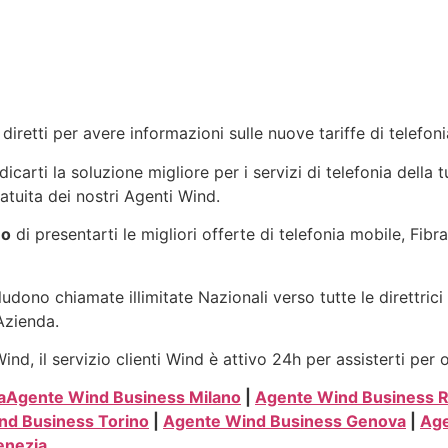
diretti per avere informazioni sulle nuove tariffe di telefo
carti la soluzione migliore per i servizi di telefonia della 
atuita dei nostri Agenti Wind.
no
di presentarti le migliori offerte di telefonia mobile, Fib
ludono chiamate illimitate Nazionali verso tutte le direttric
 Azienda.
nd, il servizio clienti Wind è attivo 24h per assisterti per 
a
Agente Wind Business Milano
|
Agente Wind Business 
nd Business Torino
|
Agente Wind Business Genova
|
Age
enezia