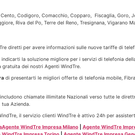
Cento, Codigoro, Comacchio, Copparo, Fiscaglia, Goro, Jol
giore, Riva del Po, Terre del Reno, Tresignana, Vigarano M
re diretti per avere informazioni sulle nuove tariffe di tel
dicarti la soluzione migliore per i servizi di telefonia dell
 gratuita dei nostri Agenti WindTre.
ra
di presentarti le migliori offerte di telefonia mobile, Fib
includono chiamate illimitate Nazionali verso tutte le dirett
a tua Azienda.
ndTre, il servizio clienti WindTre è attivo 24h per assister
a
Agente WindTre Impresa Milano
|
Agente WindTre Impr
 WindTre Impresa Torino
|
Agente WindTre Impresa Gen