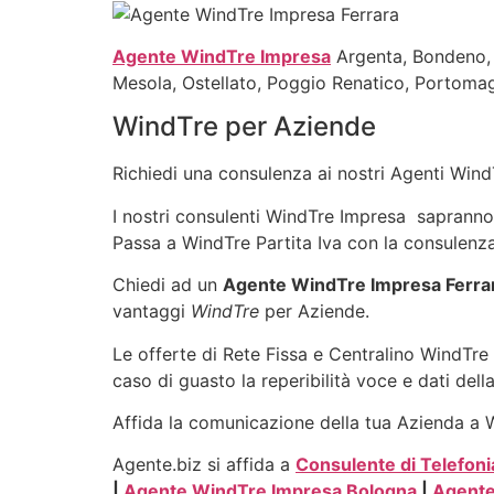
Agente WindTre Impresa
Argenta, Bondeno, 
Mesola, Ostellato, Poggio Renatico, Portomag
WindTre per Aziende
Richiedi una consulenza ai nostri Agenti WindT
I nostri consulenti WindTre Impresa sapranno in
Passa a WindTre Partita Iva con la consulenza
Chiedi ad un
Agente WindTre Impresa Ferra
vantaggi
WindTre
per Aziende.
Le offerte di Rete Fissa e Centralino WindTre 
caso di guasto la reperibilità voce e dati dell
Affida la comunicazione della tua Azienda a Wi
Agente.biz si affida a
Consulente di Telefoni
|
Agente WindTre Impresa Bologna
|
Agente