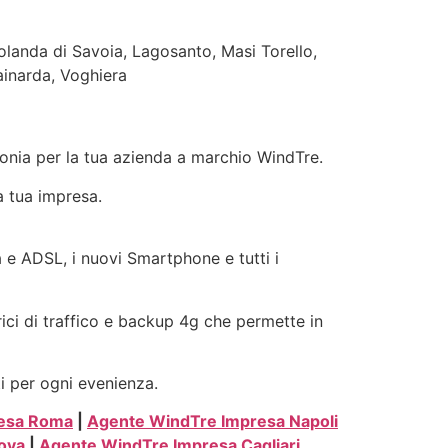
anda di Savoia, Lagosanto, Masi Torello,
ainarda, Voghiera
efonia per la tua azienda a marchio WindTre.
a tua impresa.
ra e ADSL, i nuovi Smartphone e tutti i
rici di traffico e backup 4g che permette in
ti per ogni evenienza.
esa Roma
|
Agente WindTre Impresa Napoli
ova
|
Agente WindTre Impresa Cagliari