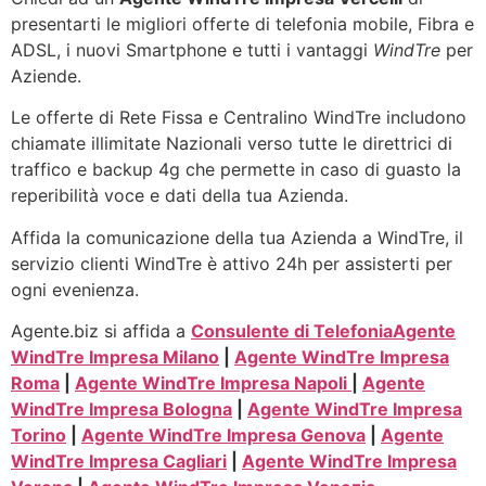
presentarti le migliori offerte di telefonia mobile, Fibra e
ADSL, i nuovi Smartphone e tutti i vantaggi
WindTre
per
Aziende.
Le offerte di Rete Fissa e Centralino WindTre includono
chiamate illimitate Nazionali verso tutte le direttrici di
traffico e backup 4g che permette in caso di guasto la
reperibilità voce e dati della tua Azienda.
Affida la comunicazione della tua Azienda a WindTre, il
servizio clienti WindTre è attivo 24h per assisterti per
ogni evenienza.
Agente.biz si affida a
Consulente di Telefonia
Agente
WindTre Impresa Milano
|
Agente WindTre Impresa
Roma
|
Agente WindTre Impresa Napoli
|
Agente
WindTre Impresa Bologna
|
Agente WindTre Impresa
Torino
|
Agente WindTre Impresa Genova
|
Agente
WindTre Impresa Cagliari
|
Agente WindTre Impresa