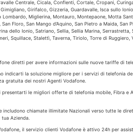
lle Centrale, Cicala, Conflenti, Cortale, Cropani, Curinga,
 Gimigliano, Girifalco, Gizzeria, Guardavalle, Isca sullo Io
o Lombardo, Miglierina, Montauro, Montepaone, Motta Santa 
ia, San Floro, San Mango d’Aquino, San Pietro a Maida, San P
na dello Ionio, Satriano, Sellia, Sellia Marina, Serrastretta,
ri, Squillace, Stalettì, Taverna, Tiriolo, Torre di Ruggiero, V
one diretti per avere informazioni sulle nuove tariffe di t
indicarti la soluzione migliore per i servizi di telefonia de
a gratuita dei nostri Agenti Vodafone.
 presentarti le migliori offerte di telefonia mobile, Fibra e
 includono chiamate illimitate Nazionali verso tutte le dire
a tua Azienda.
dafone, il servizio clienti Vodafone è attivo 24h per assis