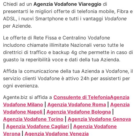
Chiedi ad un
Agenzia Vodafone Viareggio
di
presentarti le migliori offerte di telefonia mobile, Fibra e
ADSL, i nuovi Smartphone e tutti i vantaggi
Vodafone
per Aziende.
Le offerte di Rete Fissa e Centralino Vodafone
includono chiamate illimitate Nazionali verso tutte le
direttrici di traffico e backup 4g che permette in caso di
guasto la reperibilità voce e dati della tua Azienda.
Affida la comunicazione della tua Azienda a Vodafone, il
servizio clienti Vodafone è attivo 24h per assisterti per
ogni evenienza.
Agente.biz si affida a
Consulente di Telefonia
Agenzia
Vodafone Milano
|
Agenzia Vodafone Roma
|
Agenzia
Vodafone Napoli
|
Agenzia Vodafone Bologna
|
Agenzia Vodafone Torino
|
Agenzia Vodafone Genova
|
Agenzia Vodafone Cagliari
|
Agenzia Vodafone
Verona
|
Agenzia Vodafone Venezia