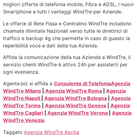
migliori offerte di telefonia mobile, Fibra e ADSL, i nuovi
Smartphone e tutti i vantaggi
WindTre
per Aziende.
Le offerte di Rete Fissa e Centralino WindTre includono
chiamate illimitate Nazionali verso tutte le direttrici di
traffico e backup 4g che permette in caso di guasto la
reperibilità voce e dati della tua Azienda.
Affida la comunicazione della tua Azienda a WindTre, il
servizio clienti WindTre è attivo 24h per assisterti per
ogni evenienza.
Agente.biz si affida a
Consulente di Telefonia
Agenzia
WindTre Milano
|
Agenzia WindTre Roma
|
Agenzia
WindTre Napoli
|
Agenzia WindTre Bologna
|
Agenzia
WindTre Torino
|
Agenzia WindTre Genova
|
Agenzia
WindTre Cagliari
|
Agenzia WindTre Verona
|
Agenzia
WindTre Venezia
Taggato
Agenzia WindTre Aprilia