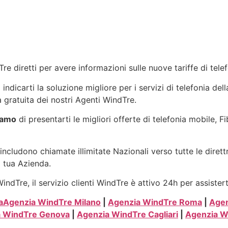
re diretti per avere informazioni sulle nuove tariffe di tel
dicarti la soluzione migliore per i servizi di telefonia del
 gratuita dei nostri Agenti WindTre.
samo
di presentarti le migliori offerte di telefonia mobile, F
includono chiamate illimitate Nazionali verso tutte le dirett
a tua Azienda.
ndTre, il servizio clienti WindTre è attivo 24h per assister
a
Agenzia WindTre Milano
|
Agenzia WindTre Roma
|
Agen
a WindTre Genova
|
Agenzia WindTre Cagliari
|
Agenzia W