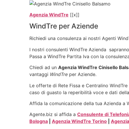
Agenzia WindTre
[[x]]
WindTre per Aziende
Richiedi una consulenza ai nostri Agenti WindT
I nostri consulenti WindTre Azienda sapranno in
Passa a WindTre Partita Iva con la consulenza
Chiedi ad un
Agenzia WindTre Cinisello Bal
vantaggi
WindTre
per Aziende.
Le offerte di Rete Fissa e Centralino WindTre 
caso di guasto la reperibilità voce e dati dell
Affida la comunicazione della tua Azienda a Wi
Agente.biz si affida a
Consulente di Telefoni
Bologna
|
Agenzia WindTre Torino
|
Agenzi