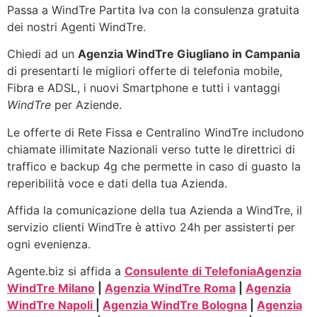
Passa a WindTre Partita Iva con la consulenza gratuita
dei nostri Agenti WindTre.
Chiedi ad un
Agenzia WindTre Giugliano in Campania
di presentarti le migliori offerte di telefonia mobile,
Fibra e ADSL, i nuovi Smartphone e tutti i vantaggi
WindTre
per Aziende.
Le offerte di Rete Fissa e Centralino WindTre includono
chiamate illimitate Nazionali verso tutte le direttrici di
traffico e backup 4g che permette in caso di guasto la
reperibilità voce e dati della tua Azienda.
Affida la comunicazione della tua Azienda a WindTre, il
servizio clienti WindTre è attivo 24h per assisterti per
ogni evenienza.
Agente.biz si affida a
Consulente di Telefonia
Agenzia
WindTre Milano
|
Agenzia WindTre Roma
|
Agenzia
WindTre Napoli
|
Agenzia WindTre Bologna
|
Agenzia