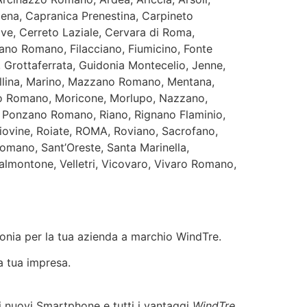
na, Capranica Prenestina, Carpineto
e, Cerreto Laziale, Cervara di Roma,
iano Romano, Filacciano, Fiumicino, Fonte
 Grottaferrata, Guidonia Montecelio, Jenne,
ellina, Marino, Mazzano Romano, Mentana,
io Romano, Moricone, Morlupo, Nazzano,
a, Ponzano Romano, Riano, Rignano Flaminio,
iovine, Roiate, ROMA, Roviano, Sacrofano,
omano, Sant’Oreste, Santa Marinella,
 Valmontone, Velletri, Vicovaro, Vivaro Romano,
efonia per la tua azienda a marchio WindTre.
la tua impresa.
, i nuovi Smartphone e tutti i vantaggi
WindTre