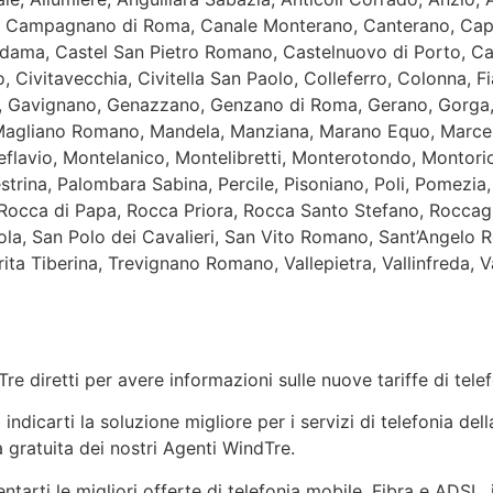
a, Campagnano di Roma, Canale Monterano, Canterano, Cape
ama, Castel San Pietro Romano, Castelnuovo di Porto, Cav
, Civitavecchia, Civitella San Paolo, Colleferro, Colonna, F
io, Gavignano, Genazzano, Genzano di Roma, Gerano, Gorga,
a, Magliano Romano, Mandela, Manziana, Marano Equo, Marc
flavio, Montelanico, Montelibretti, Monterotondo, Montor
trina, Palombara Sabina, Percile, Pisoniano, Poli, Pomezi
Rocca di Papa, Rocca Priora, Rocca Santo Stefano, Roccag
a, San Polo dei Cavalieri, San Vito Romano, Sant’Angelo R
rrita Tiberina, Trevignano Romano, Vallepietra, Vallinfreda,
re diretti per avere informazioni sulle nuove tariffe di tel
dicarti la soluzione migliore per i servizi di telefonia del
 gratuita dei nostri Agenti WindTre.
ntarti le migliori offerte di telefonia mobile, Fibra e ADSL