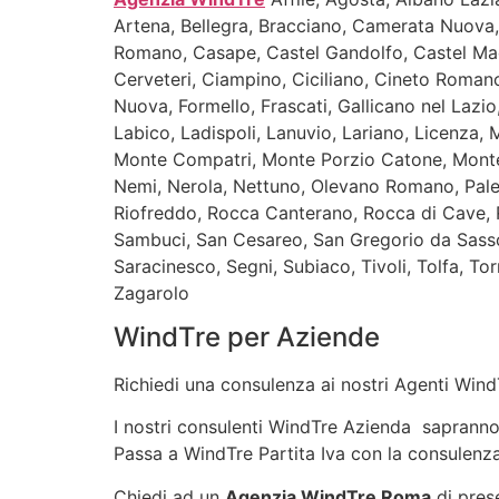
Artena, Bellegra, Bracciano, Camerata Nuov
Romano, Casape, Castel Gandolfo, Castel Mad
Cerveteri, Ciampino, Ciciliano, Cineto Romano
Nuova, Formello, Frascati, Gallicano nel Laz
Labico, Ladispoli, Lanuvio, Lariano, Licenz
Monte Compatri, Monte Porzio Catone, Monte
Nemi, Nerola, Nettuno, Olevano Romano, Pales
Riofreddo, Rocca Canterano, Rocca di Cave, 
Sambuci, San Cesareo, San Gregorio da Sassol
Saracinesco, Segni, Subiaco, Tivoli, Tolfa, To
Zagarolo
WindTre per Aziende
Richiedi una consulenza ai nostri Agenti WindT
I nostri consulenti WindTre Azienda sapranno in
Passa a WindTre Partita Iva con la consulenza
Chiedi ad un
Agenzia WindTre Roma
di prese