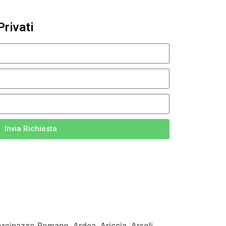
Privati
Invia Richiesta
 Arcinazzo Romano, Ardea, Ariccia, Arsoli,