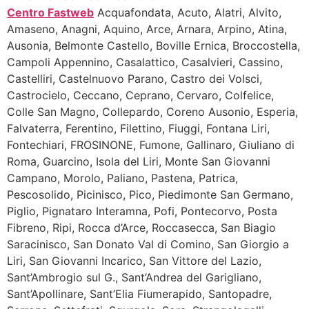
Centro Fastweb
Acquafondata, Acuto, Alatri, Alvito,
Amaseno, Anagni, Aquino, Arce, Arnara, Arpino, Atina,
Ausonia, Belmonte Castello, Boville Ernica, Broccostella,
Campoli Appennino, Casalattico, Casalvieri, Cassino,
Castelliri, Castelnuovo Parano, Castro dei Volsci,
Castrocielo, Ceccano, Ceprano, Cervaro, Colfelice,
Colle San Magno, Collepardo, Coreno Ausonio, Esperia,
Falvaterra, Ferentino, Filettino, Fiuggi, Fontana Liri,
Fontechiari, FROSINONE, Fumone, Gallinaro, Giuliano di
Roma, Guarcino, Isola del Liri, Monte San Giovanni
Campano, Morolo, Paliano, Pastena, Patrica,
Pescosolido, Picinisco, Pico, Piedimonte San Germano,
Piglio, Pignataro Interamna, Pofi, Pontecorvo, Posta
Fibreno, Ripi, Rocca d’Arce, Roccasecca, San Biagio
Saracinisco, San Donato Val di Comino, San Giorgio a
Liri, San Giovanni Incarico, San Vittore del Lazio,
Sant’Ambrogio sul G., Sant’Andrea del Garigliano,
Sant’Apollinare, Sant’Elia Fiumerapido, Santopadre,