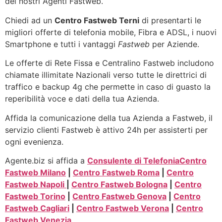
dei nostri Agenti Fastweb.
Chiedi ad un
Centro Fastweb Terni
di presentarti le
migliori offerte di telefonia mobile, Fibra e ADSL, i nuovi
Smartphone e tutti i vantaggi
Fastweb
per Aziende.
Le offerte di Rete Fissa e Centralino Fastweb includono
chiamate illimitate Nazionali verso tutte le direttrici di
traffico e backup 4g che permette in caso di guasto la
reperibilità voce e dati della tua Azienda.
Affida la comunicazione della tua Azienda a Fastweb, il
servizio clienti Fastweb è attivo 24h per assisterti per
ogni evenienza.
Agente.biz si affida a
Consulente di Telefonia
Centro
Fastweb Milano
|
Centro Fastweb Roma
|
Centro
Fastweb Napoli
|
Centro Fastweb Bologna
|
Centro
Fastweb Torino
|
Centro Fastweb Genova
|
Centro
Fastweb Cagliari
|
Centro Fastweb Verona
|
Centro
Fastweb Venezia