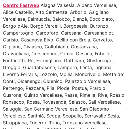
Centro Fastweb
Alagna Valsesia, Albano Vercellese,
Alice Castello, Alto Sermenza, Arborio, Asigliano
Vercellese, Balmuccia, Balocco, Bianzè, Boccioleto,
Borgo d’Ale, Borgo Vercelli, Borgosesia, Buronzo,
Campertogno, Carcoforo, Caresana, Caresanablot,
Carisio, Casanova Elvo, Cellio con Breia, Cervatto,
Cigliano, Civiasco, Collobiano, Costanzana,
Cravagliana, Crescentino, Crova, Desana, Fobello,
Fontanetto Po, Formigliana, Gattinara, Ghislarengo,
Greggio, Guardabosone, Lamporo, Lenta, Lignana,
Livorno Ferraris, Lozzolo, Mollia, Moncrivello, Motta de’
Conti, Olcenengo, Oldenico, Palazzolo Vercellese,
Pertengo, Pezzana, Pila, Piode, Postua, Prarolo,
Quarona, Quinto Vercellese, Rassa, Rimella, Rive, Roasio,
Ronsecco, Rossa, Rovasenda, Salasco, Sali Vercellese,
Saluggia, San Germano Vercellese, San Giacomo
Vercellese, Santhià, Scopa, Scopello, Serravalle Sesia,
Stroppiana, Tricerro, Trino, Tronzano Vercellese,