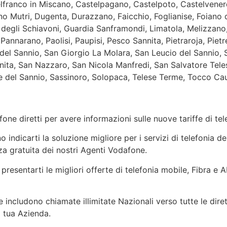
franco in Miscano, Castelpagano, Castelpoto, Castelvenere,
no Mutri, Dugenta, Durazzano, Faicchio, Foglianise, Foiano d
degli Schiavoni, Guardia Sanframondi, Limatola, Melizzano,
nnarano, Paolisi, Paupisi, Pesco Sannita, Pietraroja, Pietre
del Sannio, San Giorgio La Molara, San Leucio del Sannio,
ita, San Nazzaro, San Nicola Manfredi, San Salvatore Telesi
 del Sannio, Sassinoro, Solopaca, Telese Terme, Tocco Cau
one diretti per avere informazioni sulle nuove tariffe di t
indicarti la soluzione migliore per i servizi di telefonia de
a gratuita dei nostri Agenti Vodafone.
 presentarti le migliori offerte di telefonia mobile, Fibra e
 includono chiamate illimitate Nazionali verso tutte le dire
a tua Azienda.