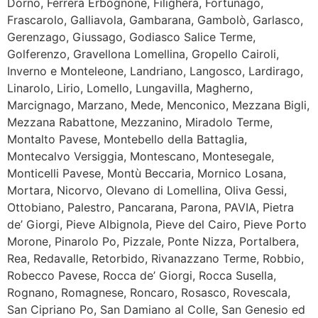
Dorno, Ferrera Erbognone, Filighera, Fortunago,
Frascarolo, Galliavola, Gambarana, Gambolò, Garlasco,
Gerenzago, Giussago, Godiasco Salice Terme,
Golferenzo, Gravellona Lomellina, Gropello Cairoli,
Inverno e Monteleone, Landriano, Langosco, Lardirago,
Linarolo, Lirio, Lomello, Lungavilla, Magherno,
Marcignago, Marzano, Mede, Menconico, Mezzana Bigli,
Mezzana Rabattone, Mezzanino, Miradolo Terme,
Montalto Pavese, Montebello della Battaglia,
Montecalvo Versiggia, Montescano, Montesegale,
Monticelli Pavese, Montù Beccaria, Mornico Losana,
Mortara, Nicorvo, Olevano di Lomellina, Oliva Gessi,
Ottobiano, Palestro, Pancarana, Parona, PAVIA, Pietra
de’ Giorgi, Pieve Albignola, Pieve del Cairo, Pieve Porto
Morone, Pinarolo Po, Pizzale, Ponte Nizza, Portalbera,
Rea, Redavalle, Retorbido, Rivanazzano Terme, Robbio,
Robecco Pavese, Rocca de’ Giorgi, Rocca Susella,
Rognano, Romagnese, Roncaro, Rosasco, Rovescala,
San Cipriano Po, San Damiano al Colle, San Genesio ed