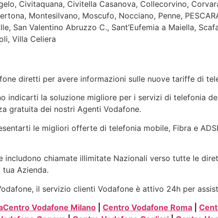
gelo, Civitaquana, Civitella Casanova, Collecorvino, Corvara
Bertona, Montesilvano, Moscufo, Nocciano, Penne, PESCARA
alle, San Valentino Abruzzo C., Sant’Eufemia a Maiella, Sca
li, Villa Celiera
one diretti per avere informazioni sulle nuove tariffe di t
indicarti la soluzione migliore per i servizi di telefonia de
a gratuita dei nostri Agenti Vodafone.
esentarti le migliori offerte di telefonia mobile, Fibra e ADS
 includono chiamate illimitate Nazionali verso tutte le dire
a tua Azienda.
dafone, il servizio clienti Vodafone è attivo 24h per assis
a
Centro Vodafone Milano
|
Centro Vodafone Roma
|
Cent