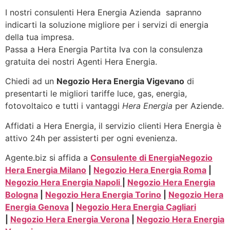
I nostri consulenti Hera Energia Azienda sapranno
indicarti la soluzione migliore per i servizi di energia
della tua impresa.
Passa a Hera Energia Partita Iva con la consulenza
gratuita dei nostri Agenti Hera Energia.
Chiedi ad un
Negozio Hera Energia Vigevano
di
presentarti le migliori tariffe luce, gas, energia,
fotovoltaico e tutti i vantaggi
Hera Energia
per Aziende.
Affidati a Hera Energia, il servizio clienti Hera Energia è
attivo 24h per assisterti per ogni evenienza.
Agente.biz si affida a
Consulente di Energia
Negozio
Hera Energia Milano
|
Negozio Hera Energia Roma
|
Negozio Hera Energia Napoli
|
Negozio Hera Energia
Bologna
|
Negozio Hera Energia Torino
|
Negozio Hera
Energia Genova
|
Negozio Hera Energia Cagliari
|
Negozio Hera Energia Verona
|
Negozio Hera Energia