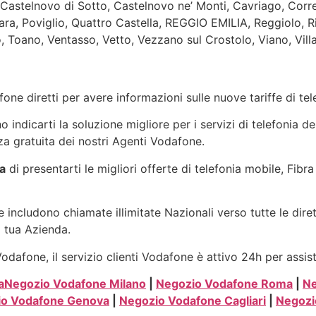
 Castelnovo di Sotto, Castelnovo ne’ Monti, Cavriago, Correg
ra, Poviglio, Quattro Castella, REGGIO EMILIA, Reggiolo, Ri
o, Toano, Ventasso, Vetto, Vezzano sul Crostolo, Viano, Vil
one diretti per avere informazioni sulle nuove tariffe di t
indicarti la soluzione migliore per i servizi di telefonia de
a gratuita dei nostri Agenti Vodafone.
a
di presentarti le migliori offerte di telefonia mobile, Fib
 includono chiamate illimitate Nazionali verso tutte le dire
a tua Azienda.
dafone, il servizio clienti Vodafone è attivo 24h per assis
a
Negozio Vodafone Milano
|
Negozio Vodafone Roma
|
Ne
io Vodafone Genova
|
Negozio Vodafone Cagliari
|
Negozi