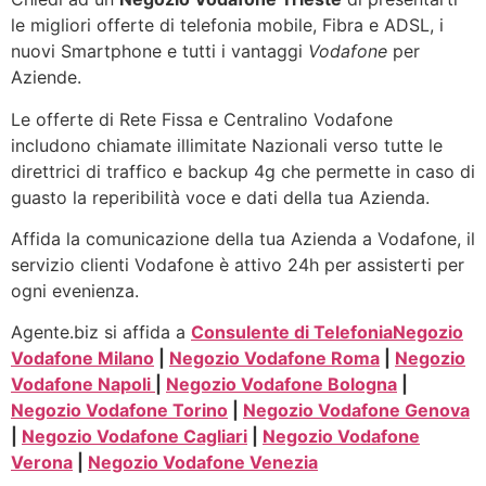
le migliori offerte di telefonia mobile, Fibra e ADSL, i
nuovi Smartphone e tutti i vantaggi
Vodafone
per
Aziende.
Le offerte di Rete Fissa e Centralino Vodafone
includono chiamate illimitate Nazionali verso tutte le
direttrici di traffico e backup 4g che permette in caso di
guasto la reperibilità voce e dati della tua Azienda.
Affida la comunicazione della tua Azienda a Vodafone, il
servizio clienti Vodafone è attivo 24h per assisterti per
ogni evenienza.
Agente.biz si affida a
Consulente di Telefonia
Negozio
Vodafone Milano
|
Negozio Vodafone Roma
|
Negozio
Vodafone Napoli
|
Negozio Vodafone Bologna
|
Negozio Vodafone Torino
|
Negozio Vodafone Genova
|
Negozio Vodafone Cagliari
|
Negozio Vodafone
Verona
|
Negozio Vodafone Venezia