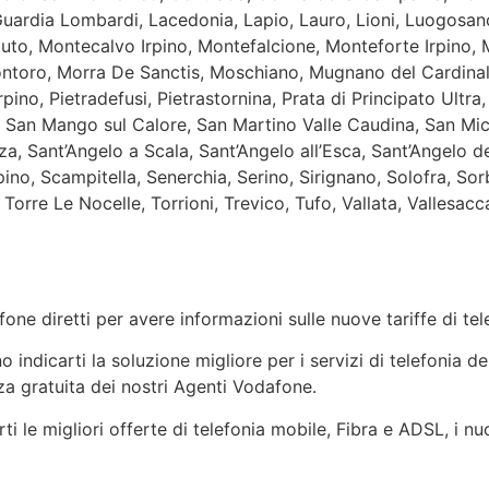
 Guardia Lombardi, Lacedonia, Lapio, Lauro, Lioni, Luogosan
guto, Montecalvo Irpino, Montefalcione, Monteforte Irpino,
oro, Morra De Sanctis, Moschiano, Mugnano del Cardinale
Irpino, Pietradefusi, Pietrastornina, Prata di Principato Ultr
, San Mango sul Calore, San Martino Valle Caudina, San Mic
za, Sant’Angelo a Scala, Sant’Angelo all’Esca, Sant’Angelo d
pino, Scampitella, Senerchia, Serino, Sirignano, Solofra, S
Torre Le Nocelle, Torrioni, Trevico, Tufo, Vallata, Vallesacc
one diretti per avere informazioni sulle nuove tariffe di t
indicarti la soluzione migliore per i servizi di telefonia de
a gratuita dei nostri Agenti Vodafone.
ti le migliori offerte di telefonia mobile, Fibra e ADSL, i n