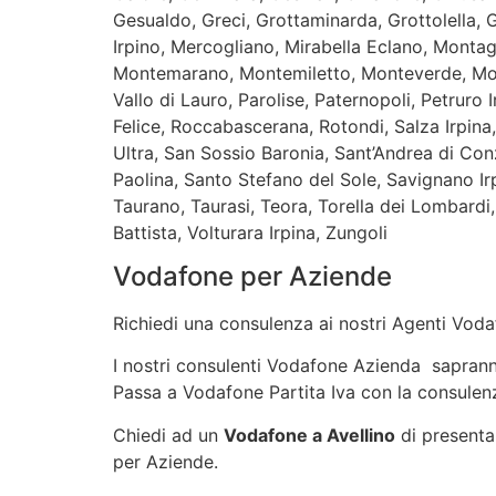
Gesualdo, Greci, Grottaminarda, Grottolella,
Irpino, Mercogliano, Mirabella Eclano, Monta
Montemarano, Montemiletto, Monteverde, Mont
Vallo di Lauro, Parolise, Paternopoli, Petruro 
Felice, Roccabascerana, Rotondi, Salza Irpina
Ultra, San Sossio Baronia, Sant’Andrea di Con
Paolina, Santo Stefano del Sole, Savignano Ir
Taurano, Taurasi, Teora, Torella dei Lombardi, 
Battista, Volturara Irpina, Zungoli
Vodafone per Aziende
Richiedi una consulenza ai nostri Agenti Vodaf
I nostri consulenti Vodafone Azienda sapranno 
Passa a Vodafone Partita Iva con la consulenz
Chiedi ad un
Vodafone a Avellino
di presentar
per Aziende.