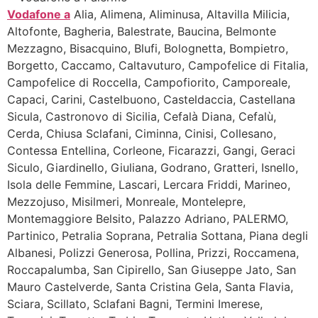
Vodafone a
Alia, Alimena, Aliminusa, Altavilla Milicia,
Altofonte, Bagheria, Balestrate, Baucina, Belmonte
Mezzagno, Bisacquino, Blufi, Bolognetta, Bompietro,
Borgetto, Caccamo, Caltavuturo, Campofelice di Fitalia,
Campofelice di Roccella, Campofiorito, Camporeale,
Capaci, Carini, Castelbuono, Casteldaccia, Castellana
Sicula, Castronovo di Sicilia, Cefalà Diana, Cefalù,
Cerda, Chiusa Sclafani, Ciminna, Cinisi, Collesano,
Contessa Entellina, Corleone, Ficarazzi, Gangi, Geraci
Siculo, Giardinello, Giuliana, Godrano, Gratteri, Isnello,
Isola delle Femmine, Lascari, Lercara Friddi, Marineo,
Mezzojuso, Misilmeri, Monreale, Montelepre,
Montemaggiore Belsito, Palazzo Adriano, PALERMO,
Partinico, Petralia Soprana, Petralia Sottana, Piana degli
Albanesi, Polizzi Generosa, Pollina, Prizzi, Roccamena,
Roccapalumba, San Cipirello, San Giuseppe Jato, San
Mauro Castelverde, Santa Cristina Gela, Santa Flavia,
Sciara, Scillato, Sclafani Bagni, Termini Imerese,