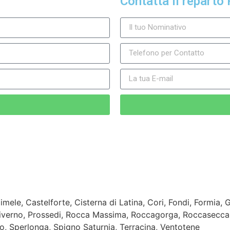
Contatta il reparto 
ele, Castelforte, Cisterna di Latina, Cori, Fondi, Formia, 
iverno, Prossedi, Rocca Massima, Roccagorga, Roccasecca d
 Sperlonga, Spigno Saturnia, Terracina, Ventotene