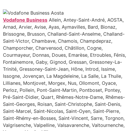
Vodafone Business
Allein, Antey-Saint-André, AOSTA,
Arnad, Arvier, Avise, Ayas, Aymavilles, Bard, Bionaz,
Brissogne, Brusson, Challand-Saint-Anselme, Challand-
Saint-Victor, Chambave, Chamois, Champdepraz,
Champorcher, Charvensod, Châtillon, Cogne,
Courmayeur, Donnas, Doues, Emarèse, Etroubles, Fénis,
Fontainemore, Gaby, Gignod, Gressan, Gressoney-La-
Trinité, Gressoney-Saint-Jean, Hône, Introd, Issime,
Issogne, Jovençan, La Magdeleine, La Salle, La Thuile,
Lillianes, Montjovet, Morgex, Nus, Ollomont, Oyace,
Perloz, Pollein, Pont-Saint-Martin, Pontboset, Pontey,
Pré-Saint-Didier, Quart, Rhêmes-Notre-Dame, Rhêmes-
Saint-Georges, Roisan, Saint-Christophe, Saint-Denis,
Saint-Marcel, Saint-Nicolas, Saint-Oyen, Saint-Pierre,
Saint-Rhémy-en-Bosses, Saint-Vincent, Sarre, Torgnon,
Valgrisenche, Valpelline, Valsavarenche, Valtournenche,