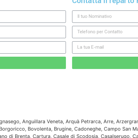
Contatta il reparto 
nasego, Anguillara Veneta, Arquà Petrarca, Arre, Arzergran
o, Borgoricco, Bovolenta, Brugine, Cadoneghe, Campo San
o di Brenta, Cartura, Casale di Scodosia, Casalserugo, Ca