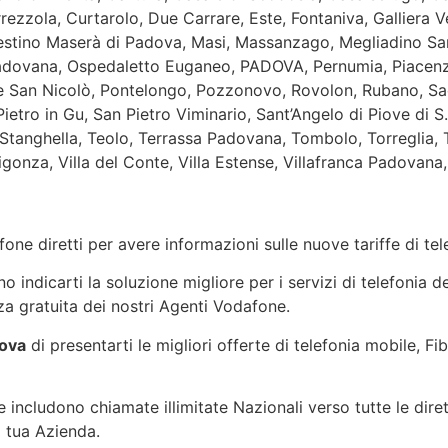
rezzola, Curtarolo, Due Carrare, Este, Fontaniva, Galliera 
stino Maserà di Padova, Masi, Massanzago, Megliadino San 
ovana, Ospedaletto Euganeo, PADOVA, Pernumia, Piacenza 
te San Nicolò, Pontelongo, Pozzonovo, Rovolon, Rubano, Sa
ietro in Gu, San Pietro Viminario, Sant’Angelo di Piove di S.
 Stanghella, Teolo, Terrassa Padovana, Tombolo, Torreglia,
gonza, Villa del Conte, Villa Estense, Villafranca Padovan
one diretti per avere informazioni sulle nuove tariffe di t
indicarti la soluzione migliore per i servizi di telefonia d
a gratuita dei nostri Agenti Vodafone.
ova
di presentarti le migliori offerte di telefonia mobile, F
 includono chiamate illimitate Nazionali verso tutte le dire
a tua Azienda.