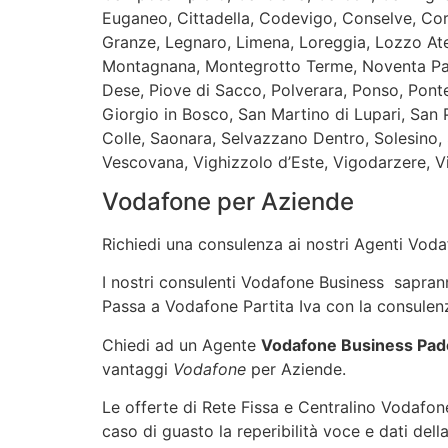
Euganeo, Cittadella, Codevigo, Conselve, Cor
Granze, Legnaro, Limena, Loreggia, Lozzo Ate
Montagnana, Montegrotto Terme, Noventa Pad
Dese, Piove di Sacco, Polverara, Ponso, Pon
Giorgio in Bosco, San Martino di Lupari, San P
Colle, Saonara, Selvazzano Dentro, Solesino,
Vescovana, Vighizzolo d’Este, Vigodarzere, Vi
Vodafone per Aziende
Richiedi una consulenza ai nostri Agenti Vodaf
I nostri consulenti Vodafone Business sapranno 
Passa a Vodafone Partita Iva con la consulenz
Chiedi ad un Agente
Vodafone Business Pad
vantaggi
Vodafone
per Aziende.
Le offerte di Rete Fissa e Centralino Vodafone
caso di guasto la reperibilità voce e dati dell