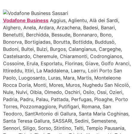
Vodafone Business
Aggius, Aglientu, Alà dei Sardi,
Alghero, Anela, Ardara, Arzachena, Badesi, Banari,
Benetutti, Berchidda, Bessude, Bonnanaro, Bono,
Bonorva, Bortigiadas, Borutta, Bottidda, Buddusò,
Budoni, Bultei, Bulzi, Burgos, Calangianus, Cargeghe,
Castelsardo, Cheremule, Chiaramonti, Codrongianos,
Cossoine, Erula, Esporlatu, Florinas, Giave, Golfo Aranci,
Ittireddu, Ittiri, La Maddalena, Laerru, Loiri Porto San
Paolo, Luogosanto, Luras, Mara, Martis, Monteleone
Rocca Doria, Monti, Mores, Muros, Nughedu San Nicolò,
Nule, Nulvi, Olbia, Olmedo, Oschiri, Osilo, Ossi, Ozieri,
Padria, Padru, Palau, Pattada, Perfugas, Ploaghe, Porto
Torres, Pozzomaggiore, Putifigari, Romana, San
Teodoro, Sant’Antonio di Gallura, Santa Maria Coghinas,
Santa Teresa Gallura, SASSARI, Sedini, Semestene,
Sennori, Siligo, Sorso, Stintino, Telti, Tempio Pausania,