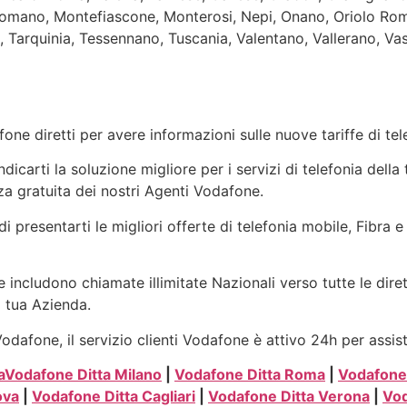
Romano, Montefiascone, Monterosi, Nepi, Onano, Oriolo Rom
Tarquinia, Tessennano, Tuscania, Valentano, Vallerano, Vasan
one diretti per avere informazioni sulle nuove tariffe di t
icarti la soluzione migliore per i servizi di telefonia della
a gratuita dei nostri Agenti Vodafone.
di presentarti le migliori offerte di telefonia mobile, Fibra 
 includono chiamate illimitate Nazionali verso tutte le dire
a tua Azienda.
dafone, il servizio clienti Vodafone è attivo 24h per assis
a
Vodafone Ditta Milano
|
Vodafone Ditta Roma
|
Vodafone 
ova
|
Vodafone Ditta Cagliari
|
Vodafone Ditta Verona
|
Vod