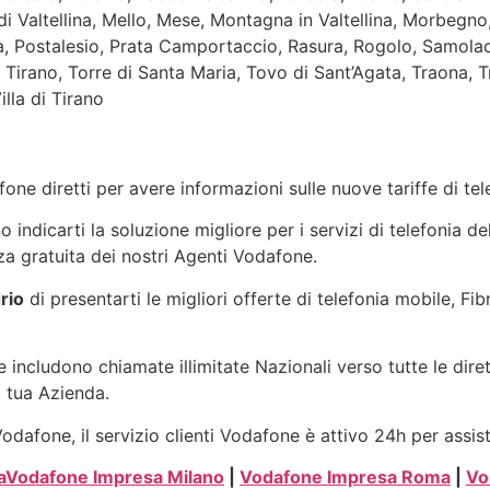
i Valtellina, Mello, Mese, Montagna in Valtellina, Morbegn
lina, Postalesio, Prata Camportaccio, Rasura, Rogolo, Samol
irano, Torre di Santa Maria, Tovo di Sant’Agata, Traona, Tr
illa di Tirano
one diretti per avere informazioni sulle nuove tariffe di t
indicarti la soluzione migliore per i servizi di telefonia de
a gratuita dei nostri Agenti Vodafone.
rio
di presentarti le migliori offerte di telefonia mobile, Fi
 includono chiamate illimitate Nazionali verso tutte le dire
a tua Azienda.
dafone, il servizio clienti Vodafone è attivo 24h per assis
a
Vodafone Impresa Milano
|
Vodafone Impresa Roma
|
Vo