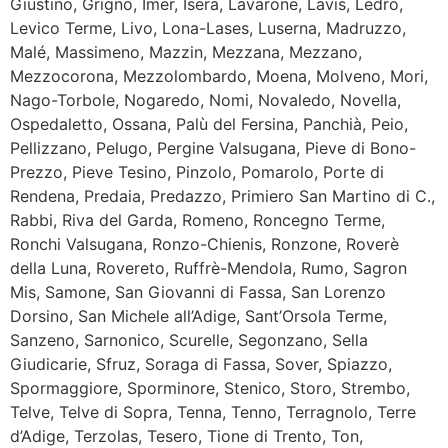
Giustino, Grigno, Imer, Isera, Lavarone, Lavis, Ledro,
Levico Terme, Livo, Lona-Lases, Luserna, Madruzzo,
Malé, Massimeno, Mazzin, Mezzana, Mezzano,
Mezzocorona, Mezzolombardo, Moena, Molveno, Mori,
Nago-Torbole, Nogaredo, Nomi, Novaledo, Novella,
Ospedaletto, Ossana, Palù del Fersina, Panchià, Peio,
Pellizzano, Pelugo, Pergine Valsugana, Pieve di Bono-
Prezzo, Pieve Tesino, Pinzolo, Pomarolo, Porte di
Rendena, Predaia, Predazzo, Primiero San Martino di C.,
Rabbi, Riva del Garda, Romeno, Roncegno Terme,
Ronchi Valsugana, Ronzo-Chienis, Ronzone, Roverè
della Luna, Rovereto, Ruffrè-Mendola, Rumo, Sagron
Mis, Samone, San Giovanni di Fassa, San Lorenzo
Dorsino, San Michele all’Adige, Sant’Orsola Terme,
Sanzeno, Sarnonico, Scurelle, Segonzano, Sella
Giudicarie, Sfruz, Soraga di Fassa, Sover, Spiazzo,
Spormaggiore, Sporminore, Stenico, Storo, Strembo,
Telve, Telve di Sopra, Tenna, Tenno, Terragnolo, Terre
d’Adige, Terzolas, Tesero, Tione di Trento, Ton,